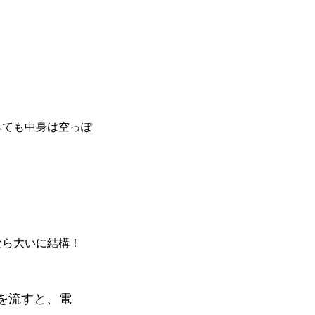
みても中身は空っぽ
なら大いに結構！
を流すと、電