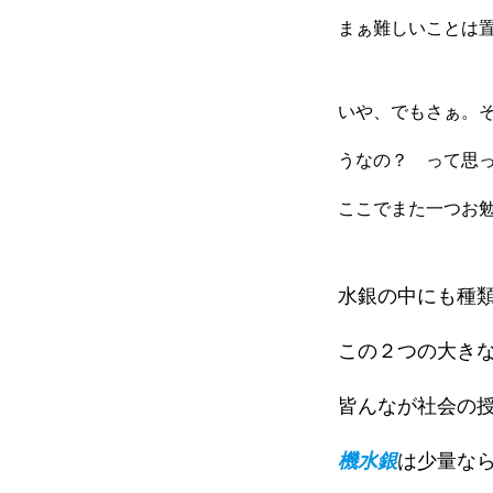
まぁ難しいことは
いや、でもさぁ。
うなの？ って思
ここでまた一つお
水銀の中にも種
この２つの大き
皆んなが社会の
機水銀
は少量な