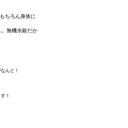
ばもちろん身体に
し。無機水銀だか
械がなんと！
ます！