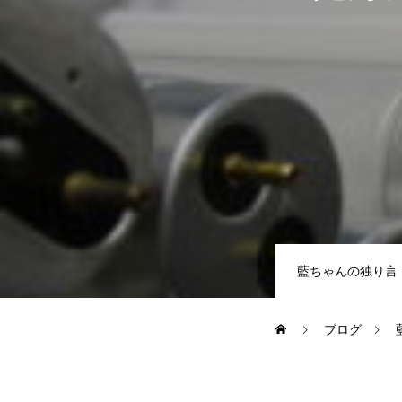
BUSINESS
私たちの仕事
インタビュー
RECRUIT
藍ちゃんの独り言
よくある質問
ブログ
キャリア採用