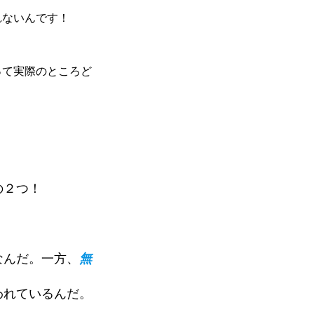
れないんです！
って実際のところど
の２つ！
なんだ。一方、
無
われているんだ。