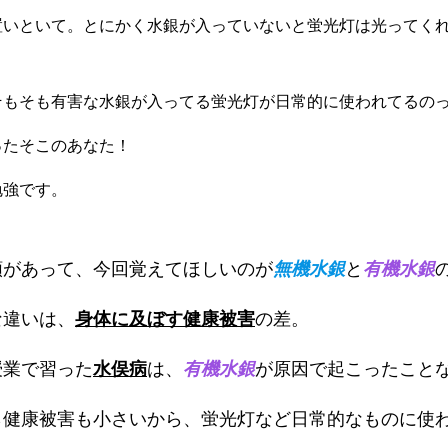
置いといて。とにかく水銀が入っていないと蛍光灯は光ってく
そもそも有害な水銀が入ってる蛍光灯が日常的に使われてるの
ったそこのあなた！
勉強です。
類があって、今回覚えてほしいのが
無機水銀
と
有機水銀
な違いは、
身体に及ぼす健康被害
の差。
授業で習った
水俣病
は、
有機水銀
が原因で起こったこと
ら健康被害も小さいから、蛍光灯など日常的なものに使