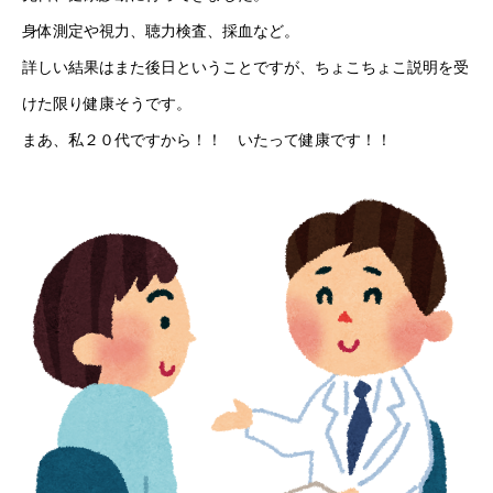
身体測定や視力、聴力検査、採血など。
ブログ
詳しい結果はまた後日ということですが、ちょこちょこ説明を受
お知らせ
けた限り健康そうです。
まあ、私２０代ですから！！ いたって健康です！！
RECRUIT
よくある質問
キャリア採用
新卒採用
NEWS
interview
COMPANY
download