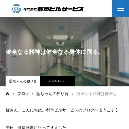
HOME
COMPANY
健全なる精神は健全なる身体に宿る。
会社沿革
会社概要
Message
藍ちゃんの独り言
2024.12.23
ブログ
藍ちゃんの独り言
健全なる精神は健全なる身体に宿る。
BUSINESS
私たちの仕事
皆さん、こんにちは。都市ビルサービスのブログへようこそ💉
インタビュー
先日、健康診断に行ってきました。