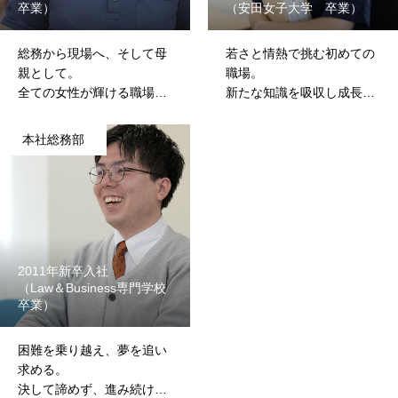
卒業）
（安田女子大学 卒業）
総務から現場へ、そして母
若さと情熱で挑む初めての
親として。
職場。
全ての女性が輝ける職場を
新たな知識を吸収し成長す
目指して
る日々
本社総務部
2011年新卒入社
（Law＆Business専門学校
卒業）
困難を乗り越え、夢を追い
求める。
決して諦めず、進み続け