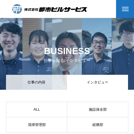
HOME
COMPANY
BUSINESS
会社沿革
仕事を知る/インタビュー
会社概要
仕事の内容
インタビュー
Message
BUSINESS
ALL
施設保全部
私たちの仕事
清掃管理部
総務部
インタビュー