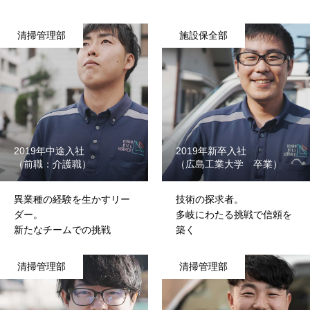
ブログ
清掃管理部
施設保全部
お知らせ
RECRUIT
よくある質問
2019年中途入社
2019年新卒入社
キャリア採用
（前職：介護職）
（広島工業大学 卒業）
新卒採用
異業種の経験を生かすリー
技術の探求者。
ダー。
多岐にわたる挑戦で信頼を
新たなチームでの挑戦
築く
NEWS
interview
COMPANY
download
清掃管理部
清掃管理部