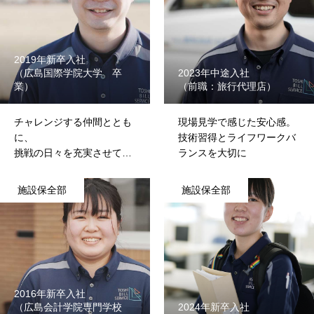
2019年新卒入社
（広島国際学院大学 卒
2023年中途入社
業）
（前職：旅行代理店）
チャレンジする仲間ととも
現場見学で感じた安心感。
に、
技術習得とライフワークバ
挑戦の日々を充実させてい
ランスを大切に
ます
施設保全部
施設保全部
2016年新卒入社
（広島会計学院専門学校
2024年新卒入社