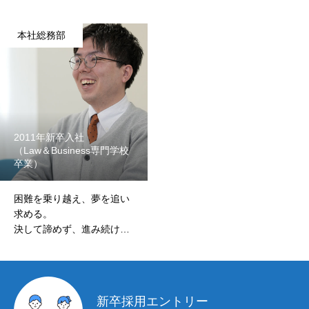
ブログ
本社総務部
お知らせ
RECRUIT
よくある質問
2011年新卒入社
（Law＆Business専門学校
キャリア採用
卒業）
新卒採用
困難を乗り越え、夢を追い
求める。
決して諦めず、進み続け
る。
NEWS
interview
COMPANY
download
新卒採用エントリー