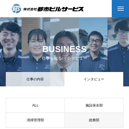
HOME
COMPANY
BUSINESS
会社沿革
仕事を知る/インタビュー
会社概要
仕事の内容
インタビュー
Message
BUSINESS
ALL
施設保全部
私たちの仕事
清掃管理部
総務部
インタビュー